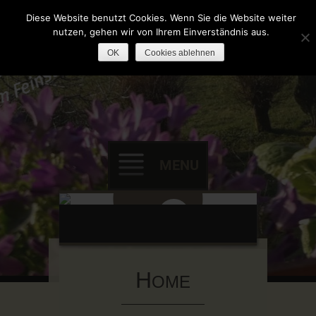
Landwirtschaft vom Feinsten
Schafferhof.de
Diese Website benutzt Cookies. Wenn Sie die Website weiter
nutzen, gehen wir von Ihrem Einverständnis aus.
OK
Cookies ablehnen
MENU
Skip
to
content
H
OME