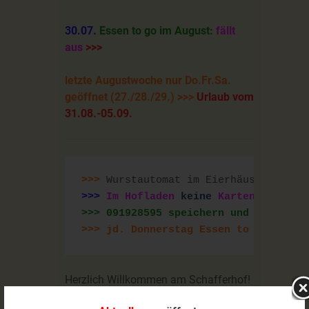
30.07.
Essen to go im August:
fällt
aus
>>>
letzte Augustwoche nur Do.Fr.Sa.
geöffnet (27./28./29.) >>>
Urlaub vom
31.08.-05.09.
>>>
 Wurstautomat im Eierhäusla B2 24
>>>
 Im Hofladen 
keine
 Kartenzahlung 
>>> jd. Donnerstag Essen to go mit w
Herzlich Willkommen am Schafferhof!