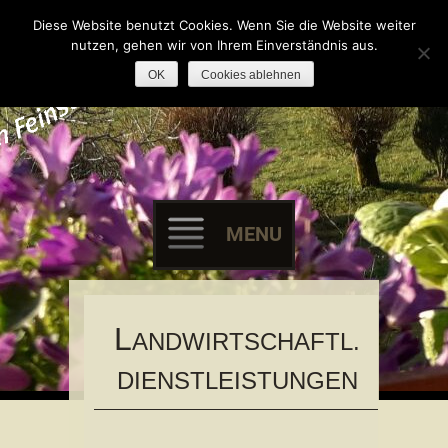
Landwirtschaft vom Feinsten
Schafferhof.de
Diese Website benutzt Cookies. Wenn Sie die Website weiter
nutzen, gehen wir von Ihrem Einverständnis aus.
OK
Cookies ablehnen
MENU
Skip
to
L
ANDWIRTSCHAFTL.
content
DIENSTLEISTUNGEN