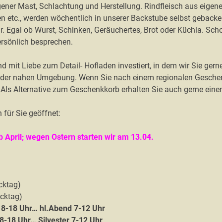
ener Mast, Schlachtung und Herstellung. Rindfleisch aus eigene
 etc., werden wöchentlich in unserer Backstube selbst geback
 Egal ob Wurst, Schinken, Geräuchertes, Brot oder Küchla. Scho
ersönlich besprechen.
d mit Liebe zum Detail- Hofladen investiert, in dem wir Sie gern
us der nahen Umgebung. Wenn Sie nach einem regionalen Geschen
 Als Alternative zum Geschenkkorb erhalten Sie auch gerne ein
für Sie geöffnet:
April; wegen Ostern starten wir am 13.04.
ktag)
cktag)
 8-18 Uhr… hl.Abend 7-12 Uhr
8-18 Uhr… Silvester 7-12 Uhr