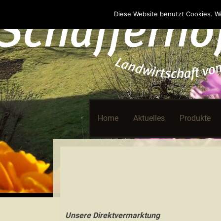
Landwirtschaft vom Feinsten
Schafferhof.de
Diese Website benutzt Cookies. We
Skip
Home
Aktuelles
Produkte
to
content
Unsere Direktvermarktung